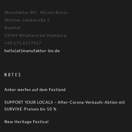
Manufaktur BO . Nicole Booss
Möllner Landstraße 5
Reethof
22969 Witzhave bei Hamburg
+49.171.6177417
hello|at|manufaktur-bo.de
NOTES
Anker werfen auf dem Festland
SUPPORT YOUR LOCALS – After-Corona-Verkaufs-Aktion mit
SURVIVE-Preisen bis 50 %
New Heritage Festival