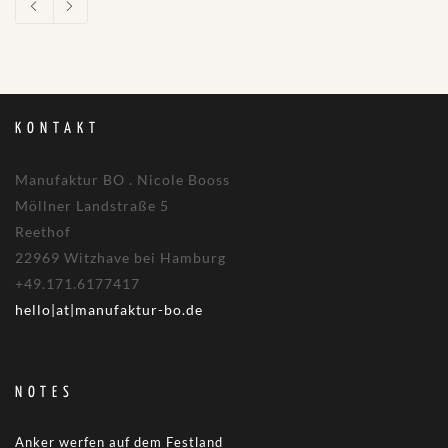
KONTAKT
Manufaktur BO . Nicole Booss
Möllner Landstraße 5
Reethof
22969 Witzhave bei Hamburg
+49.171.6177417
hello|at|manufaktur-bo.de
NOTES
Anker werfen auf dem Festland