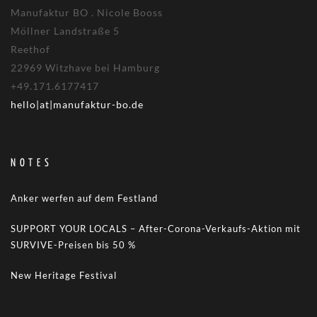
Manufaktur BO . Nicole Booss
Möllner Landstraße 5
Reethof
22969 Witzhave bei Hamburg
+49.171.6177417
hello|at|manufaktur-bo.de
NOTES
Anker werfen auf dem Festland
SUPPORT YOUR LOCALS – After-Corona-Verkaufs-Aktion mit
SURVIVE-Preisen bis 50 %
New Heritage Festival