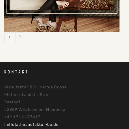
KONTAKT
Manufaktur BO . Nicole Booss
Möllner Landstraße 5
Reethof
22969 Witzhave bei Hamburg
+49.171.6177417
hello|at|manufaktur-bo.de