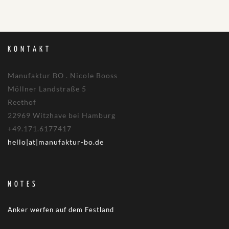
KONTAKT
Manufaktur BO . Nicole Booss
Möllner Landstraße 5
Reethof
22969 Witzhave bei Hamburg
+49.171.6177417
hello|at|manufaktur-bo.de
NOTES
Anker werfen auf dem Festland