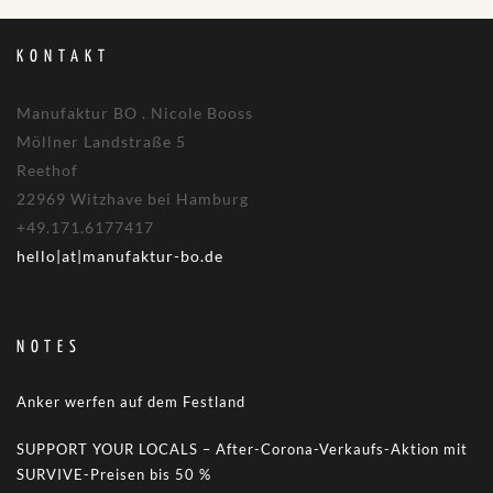
KONTAKT
Manufaktur BO . Nicole Booss
Möllner Landstraße 5
Reethof
22969 Witzhave bei Hamburg
+49.171.6177417
hello|at|manufaktur-bo.de
NOTES
Anker werfen auf dem Festland
SUPPORT YOUR LOCALS – After-Corona-Verkaufs-Aktion mit
SURVIVE-Preisen bis 50 %