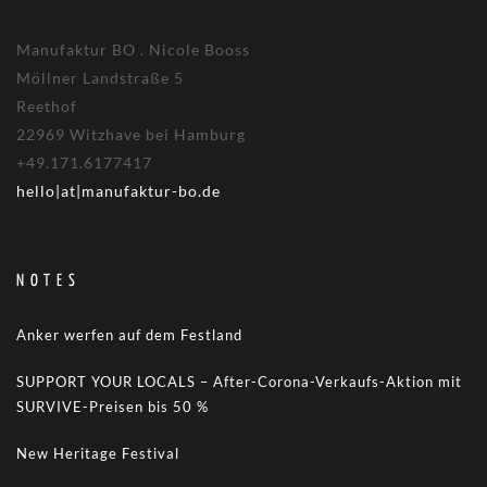
Manufaktur BO . Nicole Booss
Möllner Landstraße 5
Reethof
22969 Witzhave bei Hamburg
+49.171.6177417
hello|at|manufaktur-bo.de
NOTES
Anker werfen auf dem Festland
SUPPORT YOUR LOCALS – After-Corona-Verkaufs-Aktion mit
SURVIVE-Preisen bis 50 %
New Heritage Festival