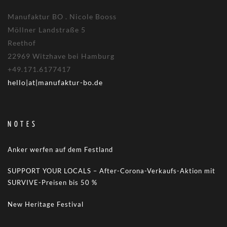
Manufaktur BO . Nicole Booss
Möllner Landstraße 5
Reethof
22969 Witzhave bei Hamburg
+49.171.6177417
hello|at|manufaktur-bo.de
NOTES
Anker werfen auf dem Festland
SUPPORT YOUR LOCALS – After-Corona-Verkaufs-Aktion mit
SURVIVE-Preisen bis 50 %
New Heritage Festival